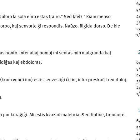
6
5
oloro la sola eliro estas trairo." Sed kiel? " Kiam menso
4
3
orpo, kaj senvorte ĝi respondis. Naŭzo. Rigida dorso. De kie
2
1
stas honto. Inter aliaj homoj mi sentas min malgranda kaj
gidiĝas kaj ekdoloras.
6
5
4
(krom vundi iun) estis senvestiĝi ĉi tie, inter preskaŭ-fremduloj.
3
2
1
s.
por kuraĝiĝi. Mi estis kvazaŭ malebria. Sed finfine, tremante,
6
5
4
3