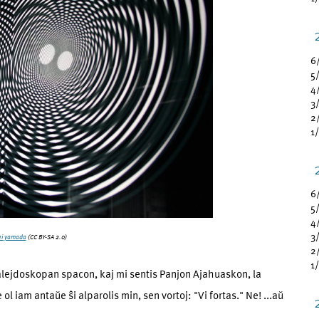
6
5
4
3
2
1
6
5
4
3
ei yamada
(CC BY-SA 2.0)
2
1
 kalejdoskopan spacon, kaj mi sentis Panjon Ajahuaskon, la
ol iam antaŭe ŝi alparolis min, sen vortoj: "Vi fortas." Ne! ...aŭ