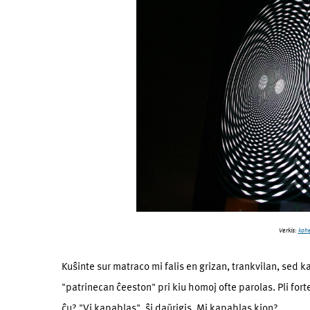
Verkis:
koh
Kuŝinte sur matraco mi falis en grizan, trankvilan, sed
"patrinecan ĉeeston" pri kiu homoj ofte parolas. Pli forte 
ĉu? "Vi kapablas", ŝi daŭrigis. Mi kapablas kion?