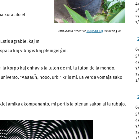
4
3
a kuracilo el
2
1
Fotis uzanto "Heah" ĉe
Wikipedia.org
(CC BY-SA 3.0)
Estis agrable, kaj mi
6
spaco kaj vibrigis kaj plenigis ĝin.
5
4
 la korpo kaj enhavis la tuton de mi, la tuton de la mondo.
3
2
uta universo. "Aaaauĥ, hooo, urk!" kriis mi. La verda vomaĵa sako
1
 kiel amika akompananto, mi portis la plenan sakon al la rubujo.
6
5
4
3
2
1