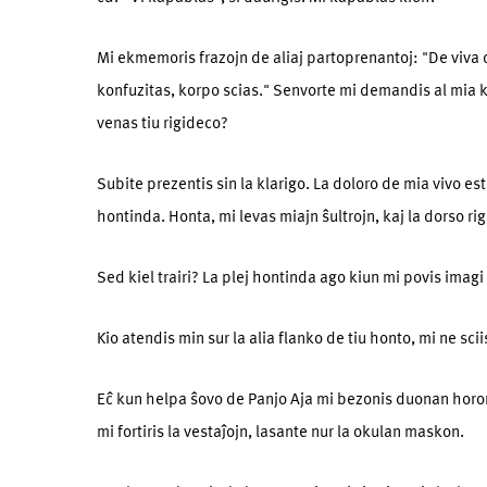
Mi ekmemoris frazojn de aliaj partoprenantoj: "De viva d
konfuzitas, korpo scias." Senvorte mi demandis al mia k
venas tiu rigideco?
Subite prezentis sin la klarigo. La doloro de mia vivo e
hontinda. Honta, mi levas miajn ŝultrojn, kaj la dorso ri
Sed kiel trairi? La plej hontinda ago kiun mi povis imagi 
Kio atendis min sur la alia flanko de tiu honto, mi ne scii
Eĉ kun helpa ŝovo de Panjo Aja mi bezonis duonan horon 
mi fortiris la vestaĵojn, lasante nur la okulan maskon.