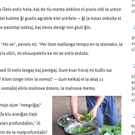
2
ĉielo estis hela, kaj de tiu monta deklivo ni povis vidi la urbon
1
el kutime ĝi gustis agrable kiel arbŝelo — ĝi ja estas miksita el
pasintaj noktoj, kaj devis devigi min gluti ĝin.
3
2
 "Ho ve", pensis mi. "Per tiom mallonga tempo en la stomako, la
1
s vibri, mi eksuspektis ke mi ne estis tedota.
 sed ili estis longaj kaj penigaj. Dum kvar horoj mi kuŝis sur
5
 kiom longe inter la vomoj? — dum kelkaj el la aliaj 11
4
3
 la vomaĵoj eliris malnova doloro, la malnova memo.
2
1
ertojn dum "integriĝaj"
aĵo kiu aranĝas tiajn
vian profundaĵon," ili
6
 min de la malprofundaĵo?
5