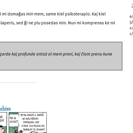
el mi domaĝas min mem, same kiel psikoterapio. Kaj kiel
4
3
laperis, sed ĝi ne plu posedas min. Nun mi komprenas ke mi
2
1
ngarde kaj profunde antaŭ ol mem provi, kaj ĉiam prenu kune
arĥivo