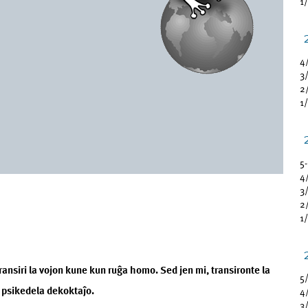
1
4
3
2
1
5
4
3
2
1
transiri la vojon kune kun ruĝa homo. Sed jen mi, transironte la
5
, psikedela dekoktaĵo.
4
3