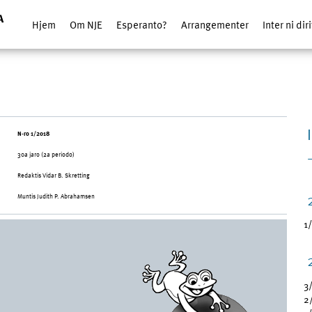
Hjem
Om NJE
Esperanto?
Arrangementer
Inter ni dir
N-ro 1/2018
30a jaro (2a periodo)
Redaktis Vidar B. Skretting
Muntis Judith P. Abrahamsen
1
3
2