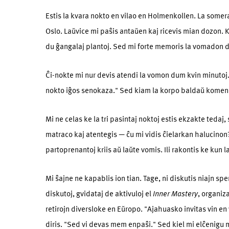
Estis la kvara nokto en vilao en Holmenkollen. La somera 
Oslo. Laŭvice mi paŝis antaŭen kaj ricevis mian dozon. Ki
du ĝangalaj plantoj. Sed mi forte memoris la vomadon de 
Ĉi-nokte mi nur devis atendi la vomon dum kvin minutoj.
nokto iĝos senokaza." Sed kiam la korpo baldaŭ komenci
Mi ne celas ke la tri pasintaj noktoj estis ekzakte tedaj,
matraco kaj atentegis — ĉu mi vidis ĉielarkan halucinon?
partoprenantoj kriis aŭ laŭte vomis. Ili rakontis ke kun
Mi ŝajne ne kapablis ion tian. Tage, ni diskutis niajn sp
diskutoj, gvidataj de aktivuloj el
Inner Mastery
, organiz
retirojn divers­loke en Eŭropo. "Ajahuasko invitas vin en 
diris. "Sed vi devas mem enpaŝi." Sed kiel mi elĉenigu