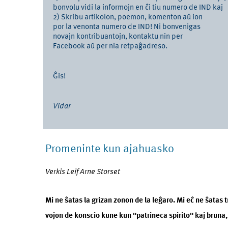
bonvolu vidi la informojn en ĉi tiu numero de IND kaj
2) Skribu artikolon, poemon, komenton aŭ ion
por la venonta numero de IND! Ni bonvenigas
novajn kontribuantojn, kontaktu nin per
Facebook aŭ per nia retpaĝadreso.
Ĝis!
Vidar
Promeninte kun ajahuasko
Verkis Leif Arne Storset
Mi ne ŝatas la grizan zonon de la leĝaro. Mi eĉ ne ŝatas 
vojon de konscio kune kun "patrineca spirito" kaj bruna