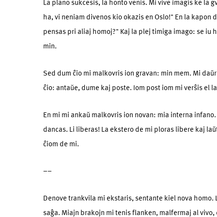
La plano sukcesis, la honto venis. Mi vive imagis ke la 
ha, vi neniam divenos kio okazis en Oslo!" En la kapon de
pensas pri aliaj homoj?" Kaj la plej timiga imago: se iu
min.
Sed dum ĉio mi malkovris ion gravan: min mem. Mi daŭre ĉe
ĉio: antaŭe, dume kaj poste. Iom post iom mi verŝis el la
En mi mi ankaŭ malkovris ion novan: mia interna infano. N
dancas. Li liberas! La ekstero de mi ploras libere kaj la
ĉiom de mi.
––
Denove trankvila mi ekstaris, sentante kiel nova homo. L
saĝa. Miajn brakojn mi tenis flanken, malfermaj al vivo, do