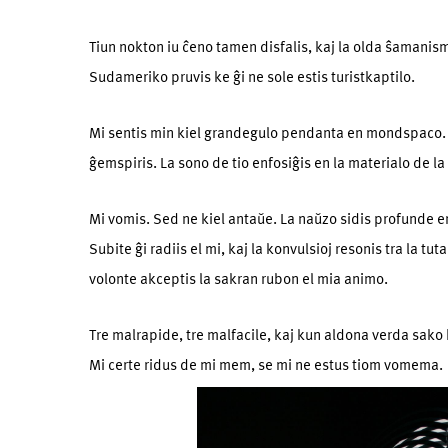
Tiun nokton iu ĉeno tamen disfalis, kaj la olda ŝamanism
Sudameriko pruvis ke ĝi ne sole estis turistkaptilo.
Mi sentis min kiel grandegulo pend­anta en mondspaco. 
ĝemspiris. La sono de tio enfosiĝis en la materialo de la 
Mi vomis. Sed ne kiel antaŭe. La naŭzo sidis profunde en
Subite ĝi radiis el mi, kaj la konvulsioj resonis tra la t
volonte akceptis la sakran rubon el mia animo.
Tre malrapide, tre malfacile, kaj kun aldona verda sako
Mi certe ridus de mi mem, se mi ne estus tiom vomema.