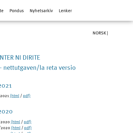
ite
Pondus
Nyhetsarkiv
Lenker
NORSK
|
INTER NI DIRITE
– nettutgaven/la reta versio
2021
/2021
(html
/
pdf)
2020
/2020
(html
/
pdf)
/2020
(html
/
pdf)