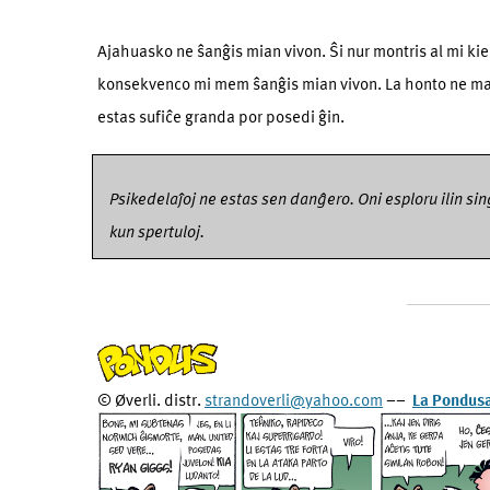
Ajahuasko ne ŝanĝis mian vivon. Ŝi nur montris al mi ki
konsekvenco mi mem ŝanĝis mian vivon. La honto ne ma
estas sufiĉe granda por posedi ĝin.
Psikedelaĵoj ne estas sen danĝero. Oni esploru ilin si
kun spertuloj.
© Øverli. distr.
strandoverli@yahoo.com
––
La Pondus