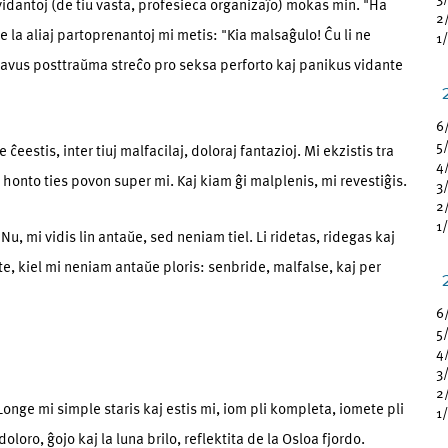
gvidantoj (de tiu vasta, profesieca organizaĵo) mokas min. "Ha
2
 la aliaj partoprenantoj mi metis: "Kia malsaĝulo! Ĉu li ne
1
 havus posttraŭma streĉo pro seksa perforto kaj panikus vidante
6
5
estis, inter tiuj malfacilaj, doloraj fantazioj. Mi ekzistis tra
4
 honto ties povon super mi. Kaj kiam ĝi malplenis, mi revestiĝis.
3
2
1
u, mi vidis lin antaŭe, sed neniam tiel. Li ridetas, ridegas kaj
ŭte, kiel mi neniam antaŭe ploris: senbride, malfalse, kaj per
6
5
4
3
2
onge mi simple staris kaj estis mi, iom pli kompleta, iomete pli
1
loro, ĝojo kaj la luna brilo, reflektita de la Osloa fjordo.