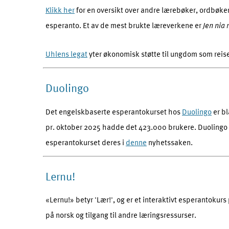
Klikk her
for en oversikt over andre lærebøker, ordbøker
esperanto. Et av de mest brukte læreverkene er
Jen nia
Uhlens legat
yter økonomisk støtte til ungdom som reiser
Duolingo
Det engelskbaserte esperantokurset hos
Duolingo
er bl
pr. oktober 2025 hadde det 423.000 brukere. Duolingo t
esperantokurset deres i
denne
nyhetssaken.
Lernu!
«Lernu!» betyr 'Lær!', og er et interaktivt esperantokurs
på norsk og tilgang til andre læringsressurser.