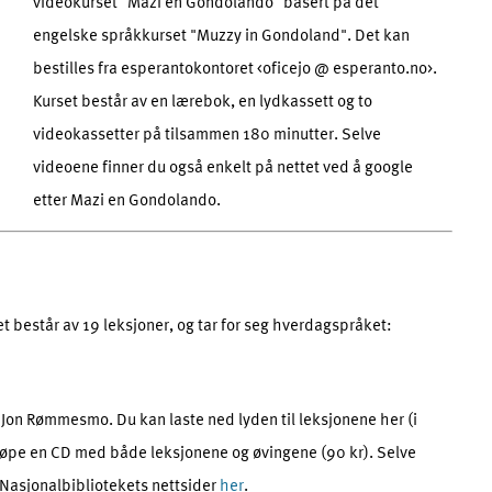
videokurset "Mazi en Gondolando" basert på det
engelske språkkurset "Muzzy in Gondoland". Det kan
bestilles fra esperantokontoret <oficejo @ esperanto.no>.
Kurset består av en lærebok, en lydkassett og to
videokassetter på tilsammen 180 minutter. Selve
videoene finner du også enkelt på nettet ved å google
etter Mazi en Gondolando.
t består av 19 leksjoner, og tar for seg hverdagspråket:
Jon Rømmesmo. Du kan laste ned lyden til leksjonene her (i
øpe en CD med både leksjonene og øvingene (90 kr). Selve
å Nasjonalbibliotekets nettsider
her
.