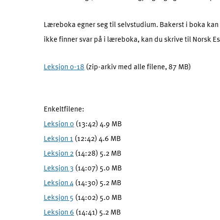
Læreboka egner seg til selvstudium. Bakerst i boka kan
ikke finner svar på i læreboka, kan du skrive til Norsk 
Leksjon 0-18
(zip-arkiv med alle filene, 87 MB)
Enkeltfilene:
Leksjon 0
(13:42) 4.9 MB
Leksjon 1
(12:42) 4.6 MB
Leksjon 2
(14:28) 5.2 MB
Leksjon 3
(14:07) 5.0 MB
Leksjon 4
(14:30) 5.2 MB
Leksjon 5
(14:02) 5.0 MB
Leksjon 6
(14:41) 5.2 MB