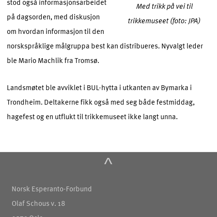
stod også informasjonsarbeidet
Med trikk på vei til
på dagsorden, med diskusjon
trikkemuseet (foto: JPA)
om hvordan informasjon til den
norskspråklige målgruppa best kan distribueres. Nyvalgt leder
ble Mario Machlik fra Tromsø.
Landsmøtet ble avviklet i BUL-hytta i utkanten av Bymarka i
Trondheim. Deltakerne fikk også med seg både festmiddag,
hagefest og en utflukt til trikkemuseet ikke langt unna.
^
Norsk Esperanto-Forbund
Olaf Schous v. 18