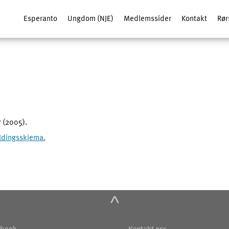
Esperanto
Ungdom (NJE)
Medlemssider
Kontakt
Rør
 (2005).
ldingsskjema.
^
book
Kontakt oss