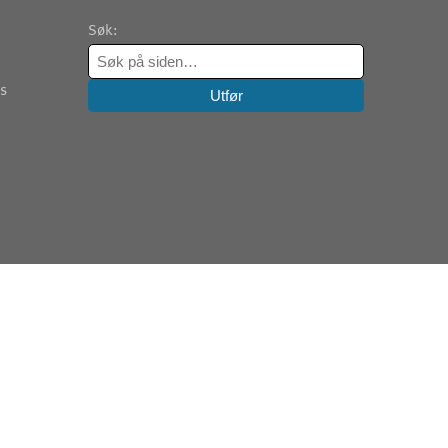
Søk:
es