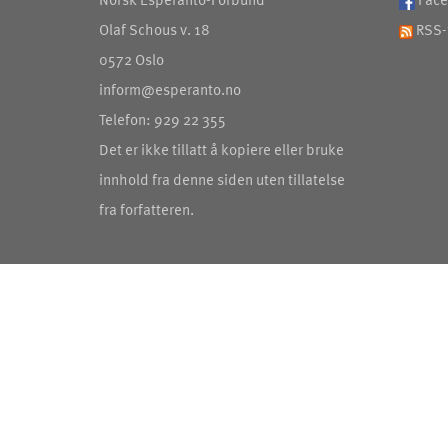
Olaf Schous v. 18
RSS-
0572 Oslo
inform@esperanto.no
Telefon: 929 22 355
Det er ikke tillatt å kopiere eller bruke
innhold fra denne siden uten tillatelse
fra forfatteren.