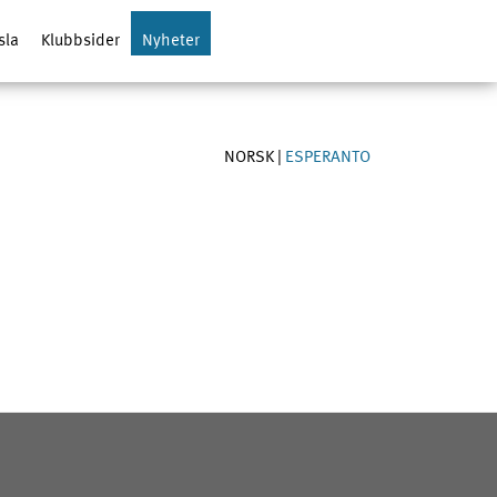
sla
Klubbsider
Nyheter
NORSK
|
ESPERANTO