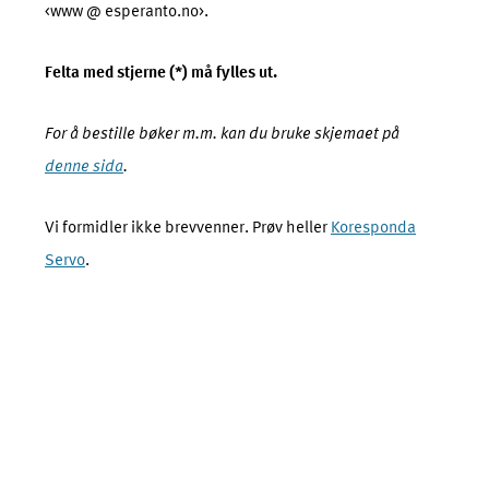
<www @ esperanto.no>.
Felta med stjerne (*) må fylles ut.
For å bestille bøker m.m. kan du bruke skjemaet på
denne sida
.
Vi formidler ikke brevvenner. Prøv heller
Koresponda
Servo
.