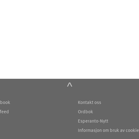
^
book
Kontakt oss
feed
Ordbok
Esperanto-Nytt
Informasjon om bruk av cooki