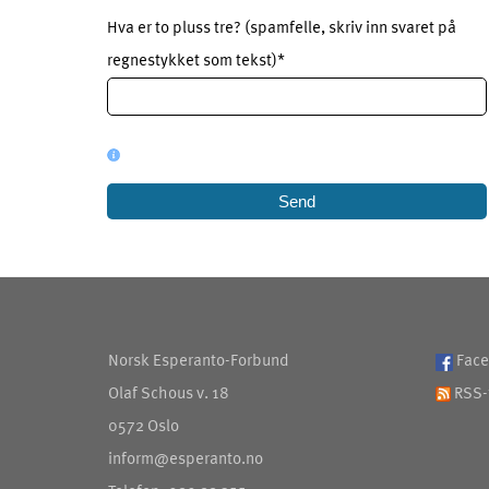
Hva er to pluss tre? (spamfelle, skriv inn svaret på
regnestykket som tekst)*
Norsk Esperanto-Forbund
Face
Olaf Schous v. 18
RSS-
0572 Oslo
inform@esperanto.no