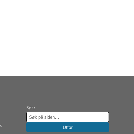
Søk:
es