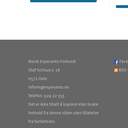
Norsk Esperanto-Forbund
Face
Olaf Schous v. 18
RSS-
0572 Oslo
inform@esperanto.no
Telefon: 929 22 355
Det er ikke tillatt å kopiere eller bruke
innhold fra denne siden uten tillatelse
fra forfatteren.