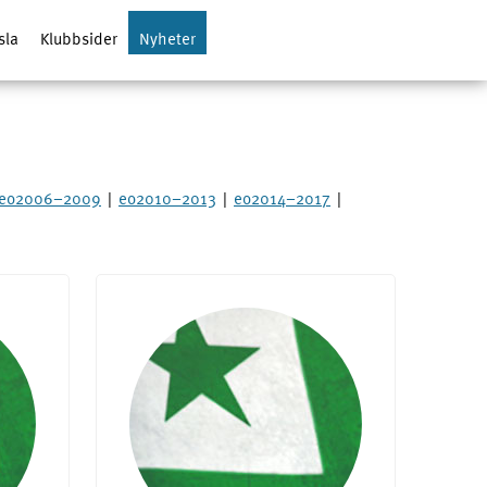
sla
Klubbsider
Nyheter
eo2006–2009
|
eo2010–2013
|
eo2014–2017
|