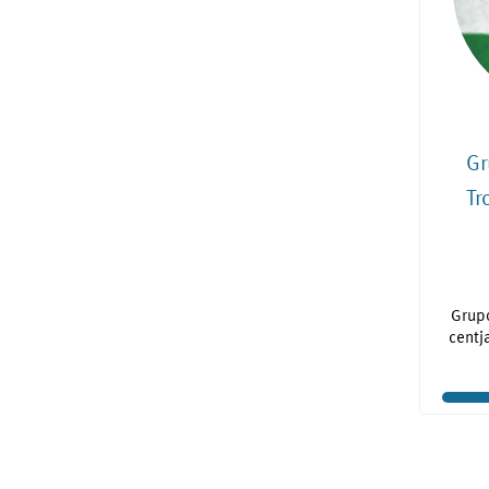
Gr
Tr
Grup
centja