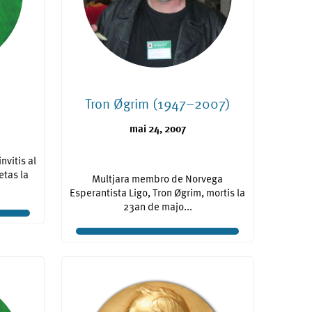
Tron Øgrim (1947–2007)
mai 24, 2007
nvitis al
etas la
Multjara membro de Norvega
Esperantista Ligo, Tron Øgrim, mortis la
23an de majo...