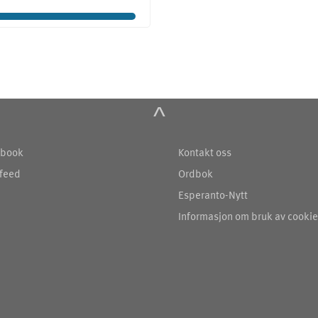
^
book
Kontakt oss
feed
Ordbok
Esperanto-Nytt
Informasjon om bruk av cooki