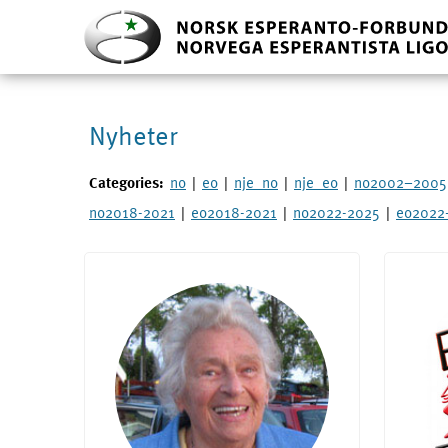
Nyheter
Categories:
no
|
eo
|
nje_no
|
nje_eo
|
no2002–2005
no2018-2021
|
eo2018-2021
|
no2022-2025
|
eo2022