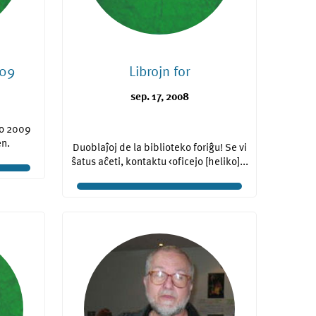
009
Librojn for
sep. 17, 2008
io 2009
n.
Duoblaĵoj de la biblioteko foriĝu! Se vi
ŝatus aĉeti, kontaktu <oficejo [heliko]...