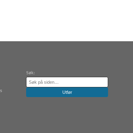
Søk:
es