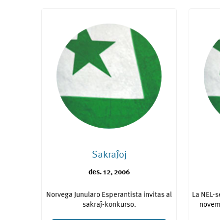
Sakraĵoj
des. 12, 2006
Norvega Junularo Esperantista invitas al
La NEL-s
sakraĵ-konkurso.
novemb