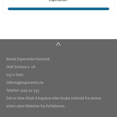
^
Norsk Esperanto-Forbund
Olaf Schous v. 18
0572 Oslo
inform@esperanto.no
Telefon: 929 22 355
Det er ikke tillatt å kopiere eller bruke innhold fra denne
siden uten tillatelse fra forfatteren.