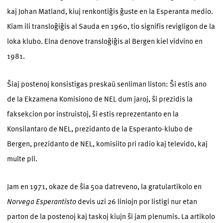
kaj Johan Matland, kiuj renkontiĝis ĝuste en la Esperanta medio.
Kiam ili transloĝiĝis al Sauda en 1960, tio signifis revigligon de la
loka klubo. Elna denove transloĝiĝis al Bergen kiel vidvino en
1981.
Ŝiaj postenoj konsistigas preskaŭ senliman liston: Ŝi estis ano
de la Ekzamena Komisiono de NEL dum jaroj, ŝi prezidis la
faksekcion por instruistoj, ŝi estis reprezentanto en la
Konsilantaro de NEL, prezidanto de la Esperanto-klubo de
Bergen, prezidanto de NEL, komisiito pri radio kaj televido, kaj
multe pli.
Jam en 1971, okaze de ŝia 50a datreveno, la gratulartikolo en
Norvega Esperantisto
devis uzi 26 liniojn por listigi nur etan
parton de la postenoj kaj taskoj kiujn ŝi jam plenumis. La artikolo