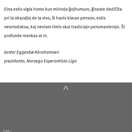
Elna estis vigla homo kun mirinda ĝojhumuro, ĝisoste dediĉita
pri la okazaĵoj de la vivo, ŝi havis klaran penson, estis
neortodoksa, kaj neniam timis skui tradiciajn pensmanierojn. Ŝi
profunde mankas al ni.
Jardar Eggesbø Abrahamsen
prezidanto, Norvega Esperantista Ligo
^
Søk: