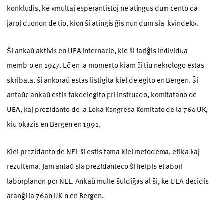
konkludis, ke «multaj esperantistoj ne atingus dum cento da
jaroj duonon de tio, kion ŝi atingis ĝis nun dum siaj kvindek».
Ŝi ankaŭ aktivis en UEA internacie, kie ŝi fariĝis individua
membro en 1947. Eĉ en la momento kiam ĉi tiu nekrologo estas
skribata, ŝi ankoraŭ estas listigita kiel delegito en Bergen. Ŝi
antaŭe ankaŭ estis fakdelegito pri instruado, komitatano de
UEA, kaj prezidanto de la Loka Kongresa Komitato de la 76a UK,
kiu okazis en Bergen en 1991.
Kiel prezidanto de NEL ŝi estis fama kiel metodema, efika kaj
rezultema. Jam antaŭ sia prezidanteco ŝi helpis ellabori
laborplanon por NEL. Ankaŭ multe ŝuldiĝas al ŝi, ke UEA decidis
aranĝi la 76an UK-n en Bergen.