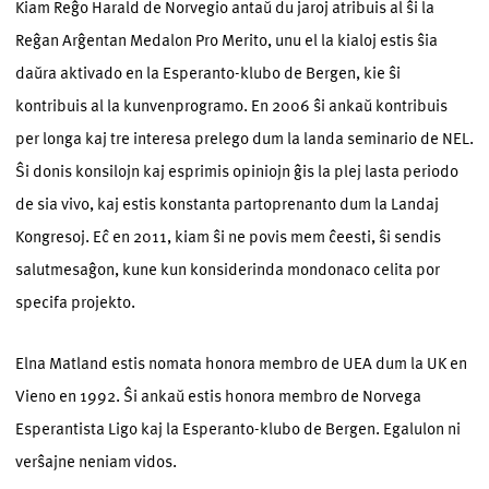
Kiam Reĝo Harald de Norvegio antaŭ du jaroj atribuis al ŝi la
Reĝan Arĝentan Medalon Pro Merito, unu el la kialoj estis ŝia
daŭra aktivado en la Esperanto-klubo de Bergen, kie ŝi
kontribuis al la kunvenprogramo. En 2006 ŝi ankaŭ kontribuis
per longa kaj tre interesa prelego dum la landa seminario de NEL.
Ŝi donis konsilojn kaj esprimis opiniojn ĝis la plej lasta periodo
de sia vivo, kaj estis konstanta partoprenanto dum la Landaj
Kongresoj. Eĉ en 2011, kiam ŝi ne povis mem ĉeesti, ŝi sendis
salutmesaĝon, kune kun konsiderinda mondonaco celita por
specifa projekto.
Elna Matland estis nomata honora membro de UEA dum la UK en
Vieno en 1992. Ŝi ankaŭ estis honora membro de Norvega
Esperantista Ligo kaj la Esperanto-klubo de Bergen. Egalulon ni
verŝajne neniam vidos.