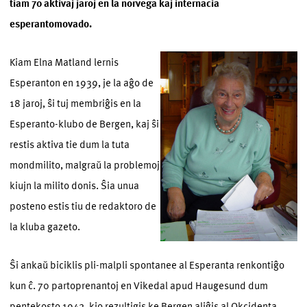
tiam 70 aktivaj jaroj en la norvega kaj internacia
esperantomovado.
Kiam Elna Matland lernis
Esperanton en 1939, je la aĝo de
18 jaroj, ŝi tuj membriĝis en la
Esperanto-klubo de Bergen, kaj ŝi
restis aktiva tie dum la tuta
mondmilito, malgraŭ la problemoj
kiujn la milito donis. Ŝia unua
posteno estis tiu de redaktoro de
la kluba gazeto.
Ŝi ankaŭ biciklis pli-malpli spontanee al Esperanta renkontiĝo
kun ĉ. 70 partoprenantoj en Vikedal apud Haugesund dum
pentekosto 1942, kio rezultigis ke Bergen aliĝis al Okcidenta